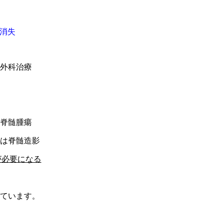
の消失
外科治療
脊髄腫瘍
は脊髄造影
が必要になる
ています。