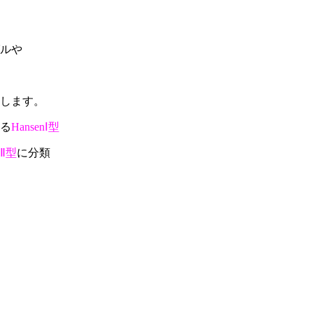
ルや
します。
る
HansenⅠ型
nⅡ型
に分類