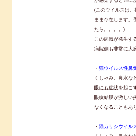
が感染すると命に
(このウイルスは、
まま存在します。
たら。。。。)
この病気が発生す
病院側も非常に大
・
猫ウイルス性鼻
くしゃみ、鼻水な
眼にも症状
を起こ
眼瞼結膜が激しい
なくなることもあ
・
猫カリシウイル