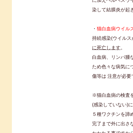
に加えヘルペスウ
染して結膜炎が起
・
猫白血病ウイル
持続感染(ウイルス
に死亡します
。
白血病、リンパ腫
ため色々な病気に
傷等は 注意が必要
※猫白血病の検査
(感染していない)
５種ワクチンを諦
完了まで外に出さ