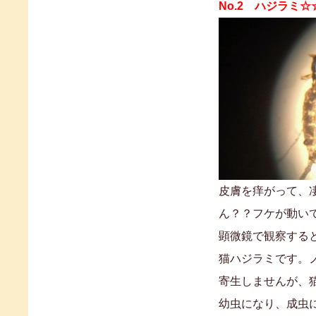
No.2 ハジラミ☆
皮膚を痒がって、
ん？？フケが動い
顕微鏡で観察する
猫ハジラミです。
寄生しませんが、
幼虫になり、成虫