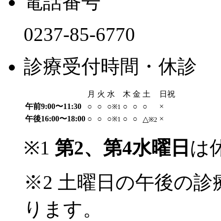
電話番号
0237-85-6770
診療受付時間・休診
月
火
水
木
金
土
日祝
午前9:00〜11:30
○
○
○
○
○
○
×
※1
午後16:00〜18:00
○
○
○
○
○
×
△
※1
※2
※1
第2、第4水曜日
は
※2 土曜日の午後の診
ります。