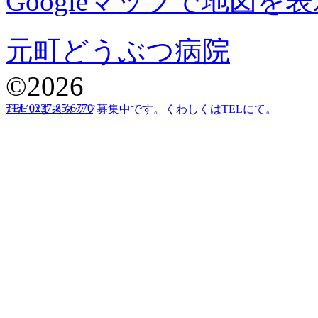
Googleマップで地図を表
元町どうぶつ病院
©2026
TEL 0237-85-6770
ただいまスタッフ募集中です。くわしくはTELにて。