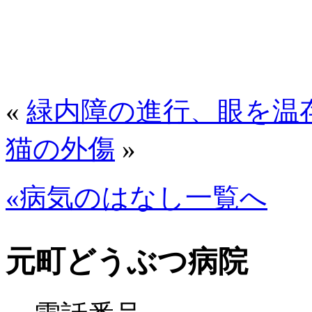
«
緑内障の進行、眼を温
猫の外傷
»
«病気のはなし一覧へ
元町どうぶつ病院