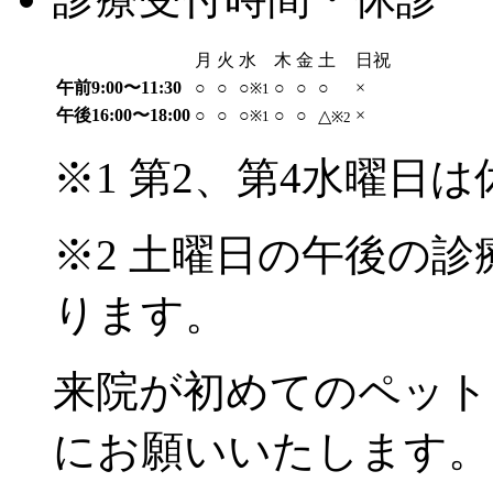
月
火
水
木
金
土
日祝
午前9:00〜11:30
○
○
○
○
○
○
×
※1
午後16:00〜18:00
○
○
○
○
○
×
△
※1
※2
※1
第2、第4水曜日
は
※2 土曜日の午後の診
ります。
来院が初めてのペット
にお願いいたします。