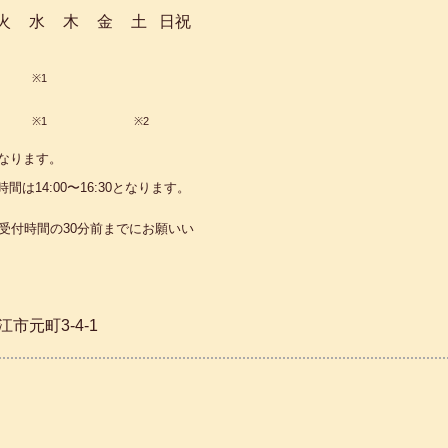
火
水
木
金
土
日祝
※1
※1
※2
なります。
時間は
14:00〜16:30
となります。
受付時間の30分前まで
にお願いい
江市元町3-4-1