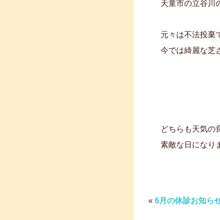
天童市の立谷川
元々は不法投棄
今では綺麗な芝
どちらも天気の
素敵な日になりま
«
6月の休診お知ら