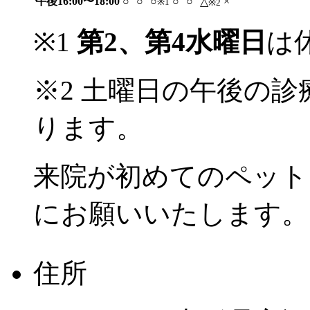
午後16:00〜18:00
○
○
○
○
○
×
△
※1
※2
※1
第2、第4水曜日
は
※2 土曜日の午後の診
ります。
来院が初めてのペット
にお願いいたします。
住所