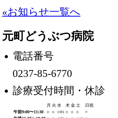
«お知らせ一覧へ
元町どうぶつ病院
電話番号
0237-85-6770
診療受付時間・休診
月
火
水
木
金
土
日祝
午前9:00〜11:30
○
○
○
○
○
○
×
※1