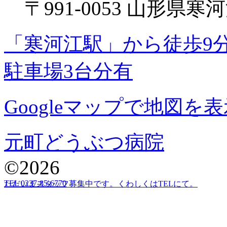
〒991-0053 山形県寒河
「寒河江駅」から徒歩9
駐車場3台分有
Googleマップで地図を表
元町どうぶつ病院
©2026
TEL 0237-85-6770
ただいまスタッフ募集中です。くわしくはTELにて。