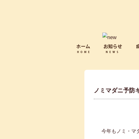
ノミマダニ予防キ
今年もノミ・マ