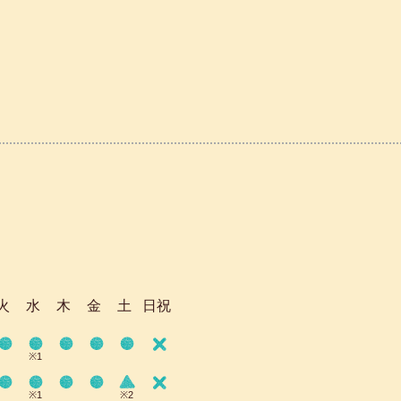
火
水
木
金
土
日祝
※1
※1
※2