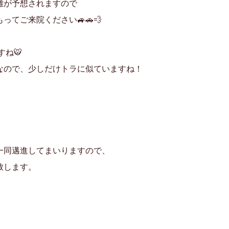
雑が予想されますので
ってご来院ください🚙🚗💨
すね🐯
なので、少しだけトラに似ていますね！
一同邁進してまいりますので、
致します。