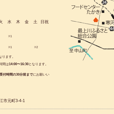
火
水
木
金
土
日祝
※1
※1
※2
なります。
時間は
14:00〜16:30
となります。
受付時間の30分前まで
にお願いい
江市元町3-4-1